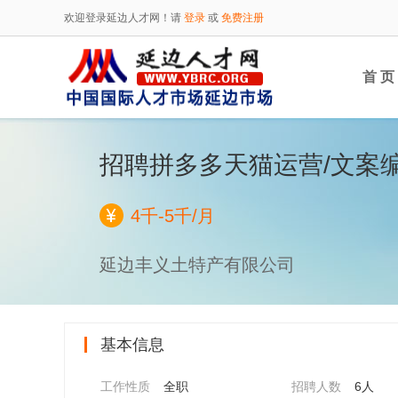
欢迎登录延边人才网！请
登录
或
免费注册
首 页
招聘拼多多天猫运营/文案
4千-5千/月
延边丰义土特产有限公司
基本信息
工作性质
全职
招聘人数
6人