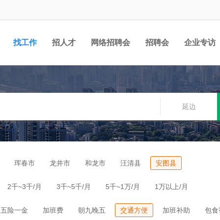
找工作
招人才
网络招聘会
招聘会
企业专访
延边
珲春市
龙井市
和龙市
汪清县
安图县
2千~3千/月
3千~5千/月
5千~1万/月
1万以上/月
五险一金
加班费
朝九晚五
交通方便
加班补助
包食