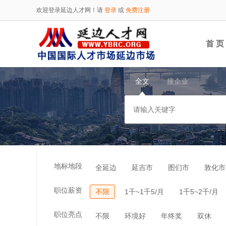
欢迎登录延边人才网！请
登录
或
免费注册
首 页
全文
搜企业
地标地段
全延边
延吉市
图们市
敦化市
职位薪资
不限
1千~1千5/月
1千5~2千/月
职位亮点
不限
环境好
年终奖
双休