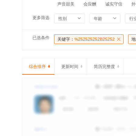
声音甜美
会应酬
诚实守信
外
更多筛选
性别
年龄
行
已选条件
关键字：
%252525252B25252
地
综合排序
更新时间
简历完整度