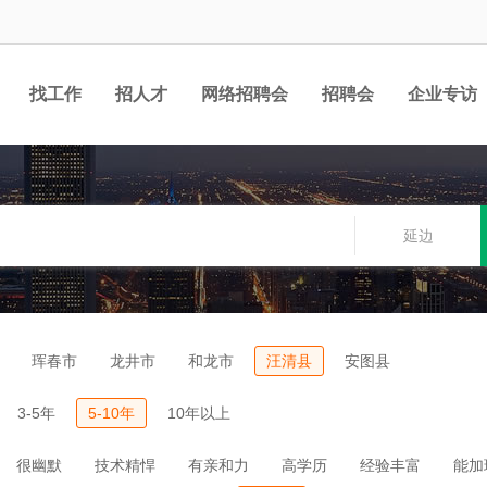
找工作
招人才
网络招聘会
招聘会
企业专访
延边
珲春市
龙井市
和龙市
汪清县
安图县
3-5年
5-10年
10年以上
很幽默
技术精悍
有亲和力
高学历
经验丰富
能加