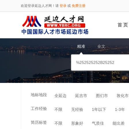
欢迎登录延边人才网！请
登录
或
免费注册
首 页
精准
全文
地标地段
全延边
延吉市
图们市
敦化市
工作经验
不限
无经验
1年以下
1-3年
简历标签
不限
形象好
气质佳
能出差