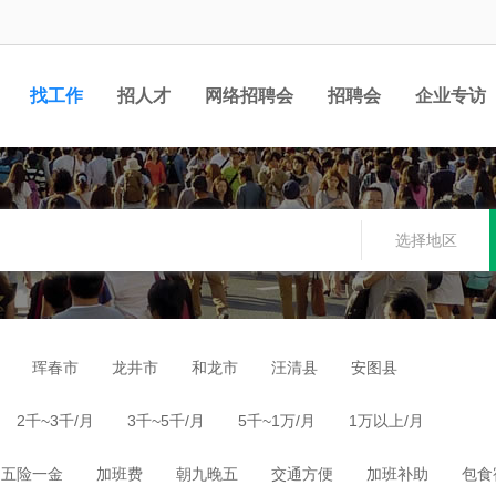
找工作
招人才
网络招聘会
招聘会
企业专访
选择地区
珲春市
龙井市
和龙市
汪清县
安图县
2千~3千/月
3千~5千/月
5千~1万/月
1万以上/月
五险一金
加班费
朝九晚五
交通方便
加班补助
包食