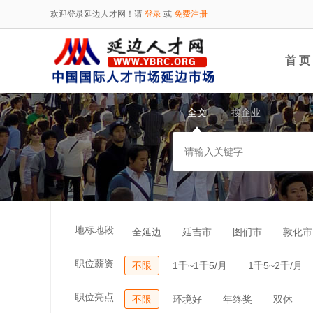
欢迎登录延边人才网！请
登录
或
免费注册
首 页
全文
搜企业
地标地段
全延边
延吉市
图们市
敦化市
职位薪资
不限
1千~1千5/月
1千5~2千/月
职位亮点
不限
环境好
年终奖
双休