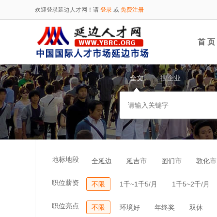
欢迎登录延边人才网！请
登录
或
免费注册
首 页
全文
搜企业
地标地段
全延边
延吉市
图们市
敦化市
职位薪资
不限
1千~1千5/月
1千5~2千/月
职位亮点
不限
环境好
年终奖
双休