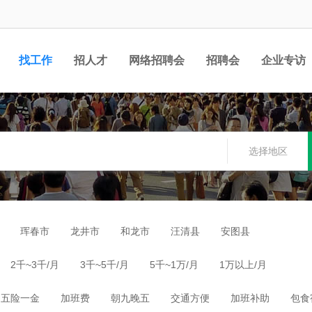
找工作
招人才
网络招聘会
招聘会
企业专访
选择地区
珲春市
龙井市
和龙市
汪清县
安图县
2千~3千/月
3千~5千/月
5千~1万/月
1万以上/月
五险一金
加班费
朝九晚五
交通方便
加班补助
包食