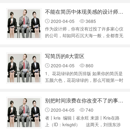
位下线； HR虽然在这个渠道上放了招聘
不能在简历中体现美感的设计师不是好的设计师
信息，但是很少看； HR收到了简历，但
是根本没有点开看简历； HR点开了简
2020-04-05
3685
历，但是发现这个人的简历和企业需求不
作为设计师，你有没有过投了许多家心仪
匹配，于是默默pass了； 而另一方面是
的公司，却如同石沉大海一般，全都杳无
求职者自身的原因，比如简历不符合岗位
音信的经历？假如你对自己的能力很自
要求。 我们改变不了HR的行为…
信，那么大概率是简历制作出了问题。今
写简历的8大雷区
天小编就来给大家分享一下设计师求职的
一些技巧。 01 用十秒吸引HR 第一次写
2020-04-05
860
简历的同学，特别容易犯2个错误： 第一
1、花花绿绿的简历排版 如果你的简历是
个错误就是“自以为是”，觉得自己哪儿哪
五颜六色，花花绿绿的，那么可能第一时
儿都好，把简历硬生生写成了个人档案，
间会被HR在心里pass了，因为但凡有点
不仅写了个人信息、学校经历、工作经
工作经验的都知道，无论是简历还是
历，还写了星座、属相…
别把时间浪费在你改变不了的事情上
ppt，最忌讳的就是颜色很繁杂，让人看
不下去。 建议：简历要使用统一色调，
2020-04-05
740
设计要简约大气。不会排版就别勉强自己
者丨kris 编辑丨崔永旺 来源丨Kris在路
了，下载别人设计的就好。 2、随意到毫
上（ID：krisgtd） 这两天，刘强东涉
无形象的照片 在求职中，照片真的不是