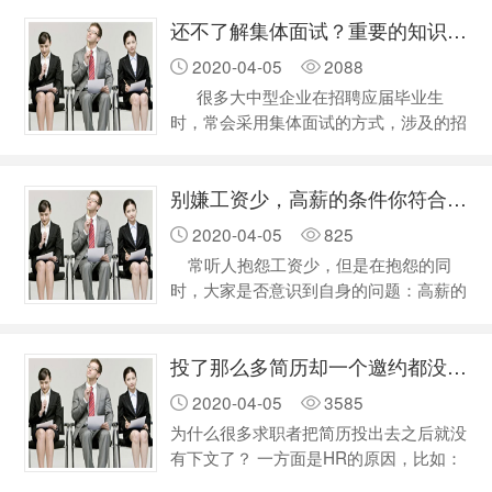
以下是四个典型的“最后5分钟失败案
…
还不了解集体面试？重要的知识点都在这里！
例”，作为反面教材，供大家借鉴和参
考： 1、不要高估自己的能力和水平
2020-04-05
2088
小A最后5分钟的提问让面试官啼笑皆
很多大中型企业在招聘应届毕业生
非。小A问道：“最近你们的竞争对手XX
时，常会采用集体面试的方式，涉及的招
公司出台了一系列推广新产品的市场活
聘岗位大多为销售、客服、管理者等。集
动，收效很不错，而你们的新产…
体面试又称群面，一般出现在初试环节，
别嫌工资少，高薪的条件你符合几个？
多采取“多对多”的形式，即由一位以上的
面试官，同时出席对多位应聘者的考察。
2020-04-05
825
故事：小李同学参加某著名IT企业
常听人抱怨工资少，但是在抱怨的同
客服岗位面试，就遇上了集体面试。面试
时，大家是否意识到自身的问题：高薪的
分两个环节：第一环节，自我介绍。自我
条件你满足几条呢？你有达到高薪的条件
介绍完，…
吗？ 一，忠诚 单位可能开除有
投了那么多简历却一个邀约都没有？是时候反思一下自己了！
能力的员工，但对一个忠心耿耿的人，不
会有领导愿意让他走，他会成为单位这个
2020-04-05
3585
铁打营盘中最长久的战士，而且是最有发
为什么很多求职者把简历投出去之后就没
展前景的员工。 1、 站在老板…
有下文了？ 一方面是HR的原因，比如：
HR已经招到人了，但是来没来得及将职