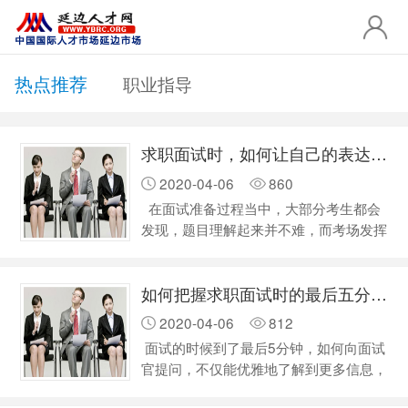
热点推荐
职业指导
求职面试时，如何让自己的表达更加流畅？
2020-04-06
860
在面试准备过程当中，大部分考生都会
发现，题目理解起来并不难，而考场发挥
不良，很多时候都是因为表达不出来，其
实就是头脑之间配合的不协调。这就是大
如何把握求职面试时的最后五分钟？
部分考生都会遇到的语言难题，这同样也
是不同于笔试的地方。而解决这一难题是
2020-04-06
812
顺利通过面试的“敲门砖”，也是“必经之
面试的时候到了最后5分钟，如何向面试
路”。 面试语言表达能力弱是有多方面
官提问，不仅能优雅地了解到更多信息，
原因的。首先是本身的语言基础就不是很
又不冒犯面试的公司从而丢了工作机会？
好，在生活中就是一个“惜字如金”的人，