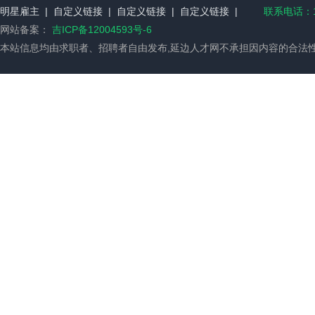
明星雇主
|
自定义链接
|
自定义链接
|
自定义链接
|
联系电话：18
网站备案：
吉ICP备12004593号-6
本站信息均由求职者、招聘者自由发布,延边人才网不承担因内容的合