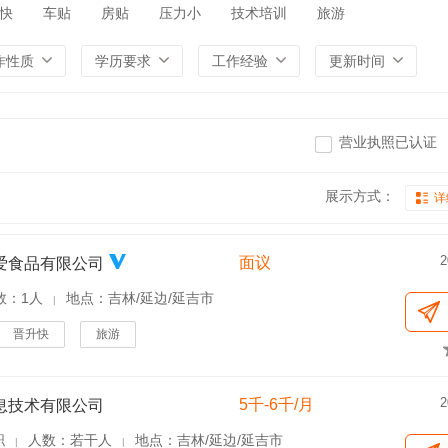
快
车贴
房贴
压力小
技术培训
旅游
作性质
学历要求
工作经验
更新时间
营业执照已认证
展示方式：
详
2
面议
爱食品有限公司
数：1人
地点：吉林/延边/延吉市
|
晋升快
旅游
2
5千-6千/月
息技术有限公司
职
人数：若干人
地点：吉林/延边/延吉市
|
|