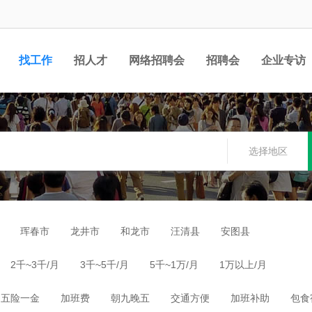
找工作
招人才
网络招聘会
招聘会
企业专访
选择地区
珲春市
龙井市
和龙市
汪清县
安图县
2千~3千/月
3千~5千/月
5千~1万/月
1万以上/月
五险一金
加班费
朝九晚五
交通方便
加班补助
包食