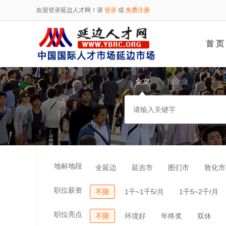
欢迎登录延边人才网！请
登录
或
免费注册
首 页
全文
搜企业
地标地段
全延边
延吉市
图们市
敦化市
职位薪资
不限
1千~1千5/月
1千5~2千/月
职位亮点
不限
环境好
年终奖
双休